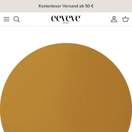
Direkt zum Inhalt
Kostenloser Versand ab 50 €
Konto
Ein
Zu Produktinformationen springen