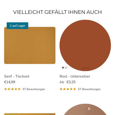
VIELLEICHT GEFÄLLT IHNEN AUCH
1 auf Lager
Senf - Tischset
Rost - Untersetzer
Normaler Preis
Normaler Preis
€14,99
€3,25
Ab
37 Bewertungen
37 Bewertungen