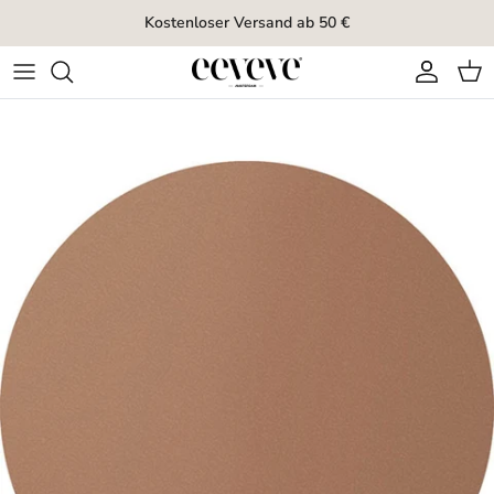
Direkt zum Inhalt
Kostenloser Versand ab 50 €
Konto
Ein
Zu Produktinformationen springen