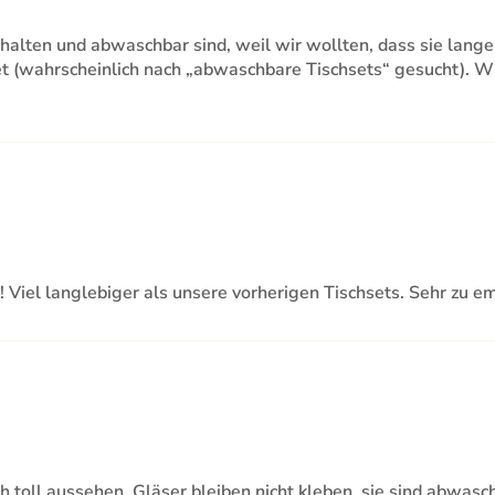
alten und abwaschbar sind, weil wir wollten, dass sie lange h
 (wahrscheinlich nach „abwaschbare Tischsets“ gesucht). Wir 
! Viel langlebiger als unsere vorherigen Tischsets. Sehr zu e
 toll aussehen. Gläser bleiben nicht kleben, sie sind abwasc