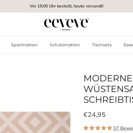
Kostenloser Versand ab 50 €
Spielmatten
Schutzmatten
Tischsets
Esse
MODERNE 
WÜSTENSA
SCHREIBT
Normaler Preis
€24,95
37 Bewe