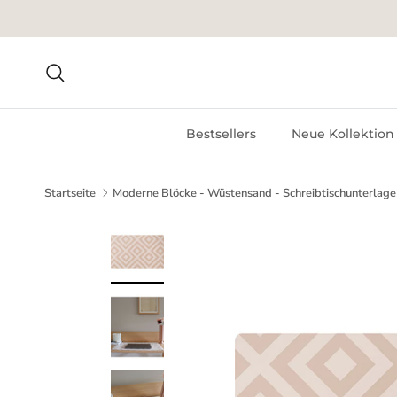
Direkt zum Inhalt
Suchen
Bestsellers
Neue Kollektion
Startseite
Moderne Blöcke - Wüstensand - Schreibtischunterlage
Zu Produktinformationen springen