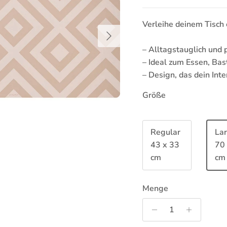
Verleihe deinem Tisch 
Nächste
– Alltagstauglich und 
– Ideal zum Essen, Bas
– Design, das dein Int
Größe
Regular
La
43 x 33
70
cm
cm
Menge