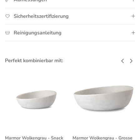
Sicherheitszertifizierung
Reinigungsanleitung
Vorherig
Näch
Perfekt kombinierbar mit:
Marmor Wolkengrau - Snack
Marmor Wolkengrau - Grosse