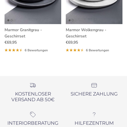
Marmor Granitgrau -
Marmor Wolkengrau -
Geschirrset
Geschirrset
Normaler Preis
Normaler Preis
€69,95
€69,95
6 Bewertungen
6 Bewertungen
KOSTENLOSER
SICHERE ZAHLUNG
VERSAND AB 50€
INTERIORBERATUNG
HILFEZENTRUM