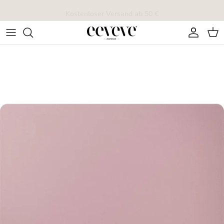
Direkt zum Inhalt
Kostenloser Versand ab 50 €
Konto
Ein
Zu Produktinformationen springen