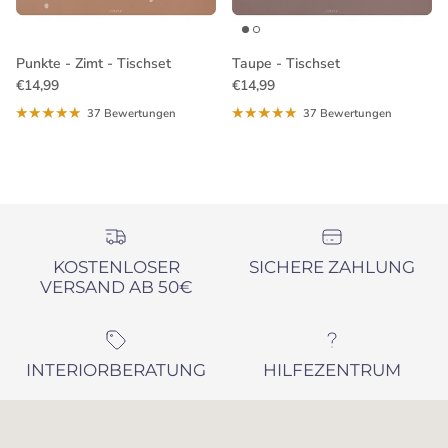
Punkte - Zimt - Tischset
Taupe - Tischset
Normaler Preis
Normaler Preis
€14,99
€14,99
37 Bewertungen
37 Bewertungen
KOSTENLOSER
SICHERE ZAHLUNG
VERSAND AB 50€
INTERIORBERATUNG
HILFEZENTRUM